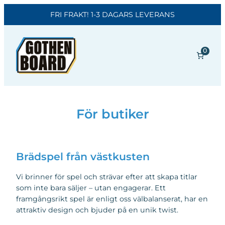
FRI FRAKT! 1-3 DAGARS LEVERANS
Hoppa
till
0
innehåll
För butiker
Brädspel från västkusten
Vi brinner för spel och strävar efter att skapa titlar
som inte bara säljer – utan engagerar. Ett
framgångsrikt spel är enligt oss välbalanserat, har en
attraktiv design och bjuder på en unik twist.