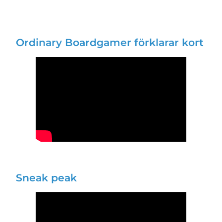
Ordinary Boardgamer förklarar kort
Sneak peak