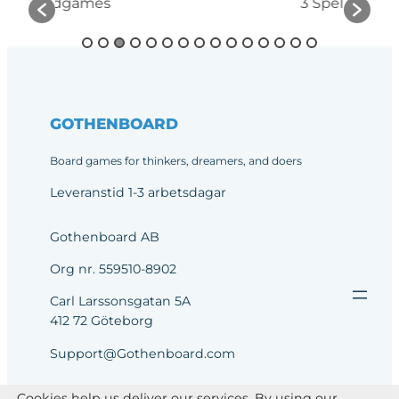
ames
3 Spel
GOTHENBOARD
Board games for thinkers, dreamers, and doers
Leveranstid 1-3 arbetsdagar
Gothenboard AB
Org nr. 559510-8902
Carl Larssonsgatan 5A
412 72 Göteborg
Support@Gothenboard.com
Cookies help us deliver our services. By using our