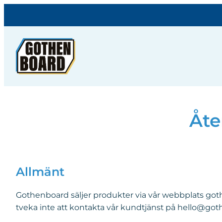
Hoppa
till
innehåll
Åte
Allmänt
Gothenboard säljer produkter via vår webbplats got
tveka inte att kontakta vår kundtjänst på
hello@got