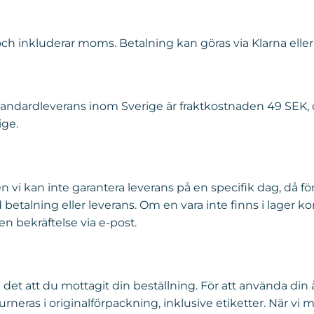
och inkluderar moms. Betalning kan göras via Klarna eller
tandardleverans inom Sverige är fraktkostnaden 49 SEK, o
ige.
n vi kan inte garantera leverans på en specifik dag, då förs
alning eller leverans. Om en vara inte finns i lager kom
 en bekräftelse via e-post.
ån det att du mottagit din beställning. För att använda din
neras i originalförpackning, inklusive etiketter. När vi 