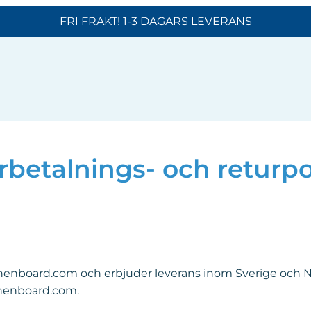
FRI FRAKT! 1-3 DAGARS LEVERANS
rbetalnings- och returpo
henboard.com och erbjuder leverans inom Sverige och No
henboard.com
.